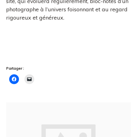
site, qui évoluera régulièrement, bloc-notes d’un
photographe à l’univers foisonnant et au regard
rigoureux et généreux.
Partager :
C
C
l
l
i
i
q
q
u
u
e
e
z
r
p
p
o
o
u
u
r
r
p
e
a
n
r
v
t
o