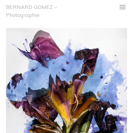
m
BERNARD GOMEZ –
Photographie