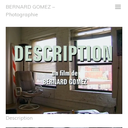
m
BERNARD GOMEZ –
Photographie
Description