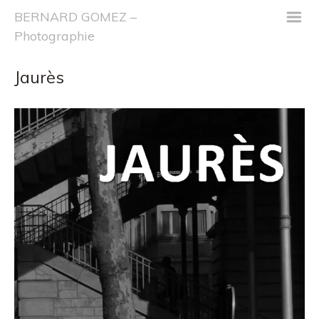
m
BERNARD GOMEZ –
Photographie
Jaurès