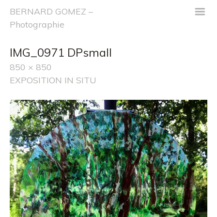
m
BERNARD GOMEZ –
Photographie
IMG_0971 DPsmall
850 × 850
EXPOSITION IN SITU