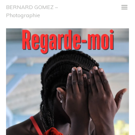
m
BERNARD GOMEZ –
Photographie