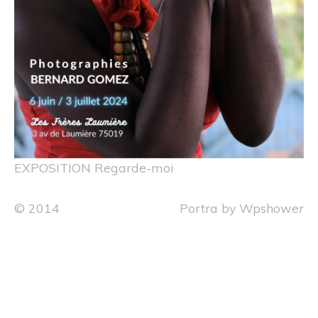
EXPOSITION Regarde-moi
© 2014
Portra
by
Wpshower