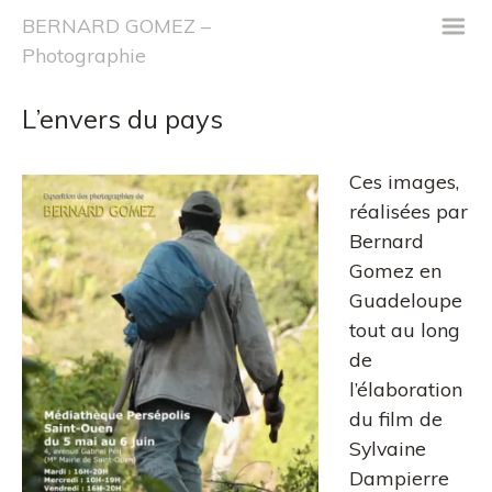
m
BERNARD GOMEZ –
Photographie
L’envers du pays
Ces images,
réalisées par
Bernard
Gomez en
Guadeloupe
tout au long
de
l’élaboration
du film de
Sylvaine
Dampierre