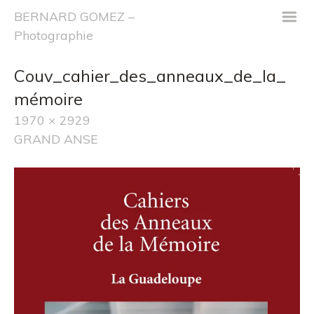
m
BERNARD GOMEZ –
Photographie
Couv_cahier_des_anneaux_de_la_
mémoire
1970 × 2929
GRAND ANSE